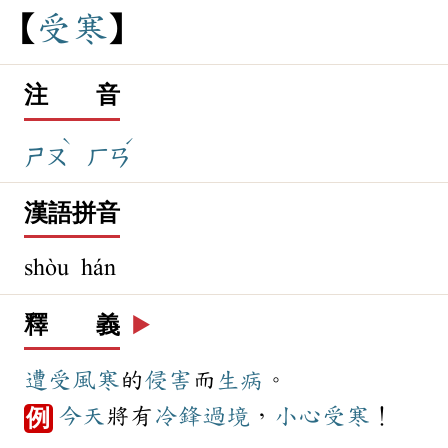
受
寒
注 音
ˋ
ˊ
ㄕㄡ
ㄏㄢ
漢語拼音
shòu hán
釋 義
▶️
遭受
風寒
的
侵害
而
生病
。
今天
將有
冷鋒
過境
，
小心
受寒
！
例