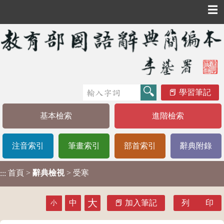
☰
學習筆記
基本檢索
進階檢索
注音索引
筆畫索引
部首索引
辭典附錄
首頁
>
辭典檢視
> 受寒
:::
大
中
加入筆記
列 印
小