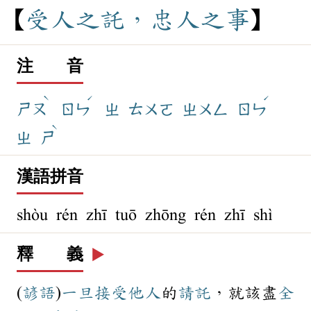
受
人
之
託
，
忠
人
之
事
注 音
ˋ
ˊ
ˊ
ㄕㄡ
ㄖㄣ
ㄓ
ㄊㄨㄛ
ㄓㄨㄥ
ㄖㄣ
ˋ
ㄓ
ㄕ
漢語拼音
shòu rén zhī tuō zhōng rén zhī shì
釋 義
▶️
(
諺語
)
一旦
接受
他人
的
請託
，就該盡
全