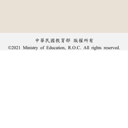
中華民國教育部 版權所有
©2021 Ministry of Education, R.O.C. All rights reserved.
︿
:::
個資法及隱私聲明
|
辭典公眾授權網
|
意見交流
|
網網相連
三峽總院區地址：新北市三峽區三樹路2號、
臺北院區地址：臺北市大安區和平東路一段179號、
回頂端
臺中院區地址：臺中市豐原區師範街67號
電話總機：
(02)7740-7890
、
傳真：(02)7740-7064、
TANet VoIP：9009-7890
線上人數: 1665