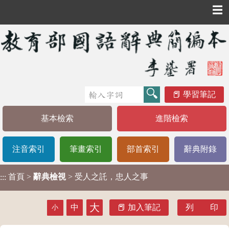
☰
學習筆記
基本檢索
進階檢索
注音索引
筆畫索引
部首索引
辭典附錄
首頁
>
辭典檢視
> 受人之託，忠人之事
:::
大
中
加入筆記
列 印
小