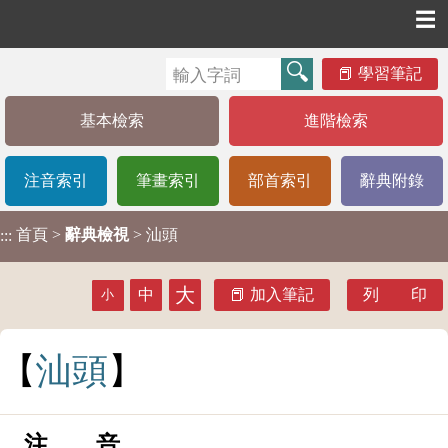
☰
學習筆記
基本檢索
進階檢索
注音索引
筆畫索引
部首索引
辭典附錄
首頁
>
辭典檢視
> 汕頭
:::
大
中
加入筆記
列 印
小
汕
頭
注 音