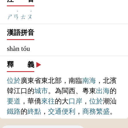
ˋ
ˊ
ㄕㄢ
ㄊㄡ
漢語拼音
shàn tóu
釋 義
▶️
位於
廣東省東北部，南臨
南海
，北濱
韓江口的
城市
。為閩西、粵東
出海
的
要道
，華僑
來往
的大
口岸
，
位於
潮汕
鐵路
的
終點
，
交通
便利
，
商務
繁盛
。