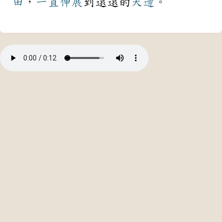
田
，
一直
伸展
到遠遠的
天邊
。