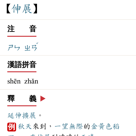
伸
展
注 音
ˇ
ㄕㄣ
ㄓㄢ
漢語拼音
shēn zhǎn
釋 義
▶️
延伸
擴展
。
秋天
來到，
一望無際
的
金黃色
稻
例