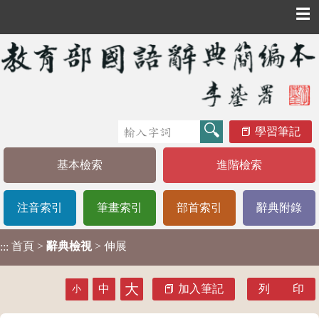
☰
學習筆記
基本檢索
進階檢索
注音索引
筆畫索引
部首索引
辭典附錄
首頁
>
辭典檢視
> 伸展
:::
大
中
加入筆記
列 印
小