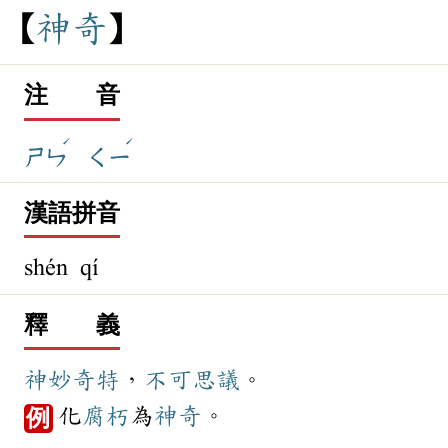
神
奇
注 音
ˊ
ˊ
ㄕㄣ
ㄑㄧ
漢語拼音
shén qí
釋 義
神妙
奇特
，
不可思議
。
化
腐朽
為
神奇
。
例