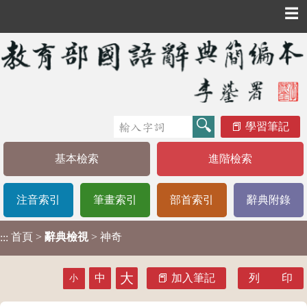
☰
學習筆記
基本檢索
進階檢索
注音索引
筆畫索引
部首索引
辭典附錄
首頁
>
辭典檢視
> 神奇
:::
大
中
加入筆記
列 印
小