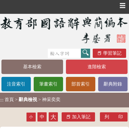
☰
學習筆記
基本檢索
進階檢索
注音索引
筆畫索引
部首索引
辭典附錄
首頁
>
辭典檢視
> 神采奕奕
:::
大
中
加入筆記
列 印
小