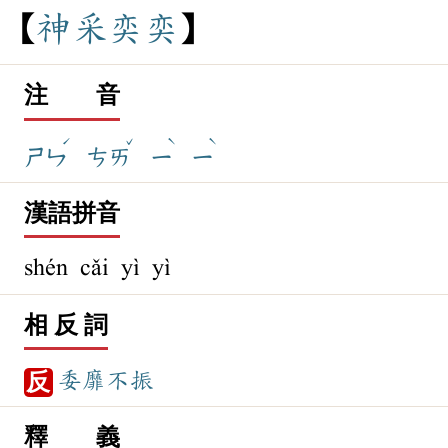
神
采
奕
奕
注 音
ˊ
ˇ
ˋ
ˋ
ㄕㄣ
ㄘㄞ
ㄧ
ㄧ
漢語拼音
shén cǎi yì yì
相 反 詞
委靡不振
反
釋 義