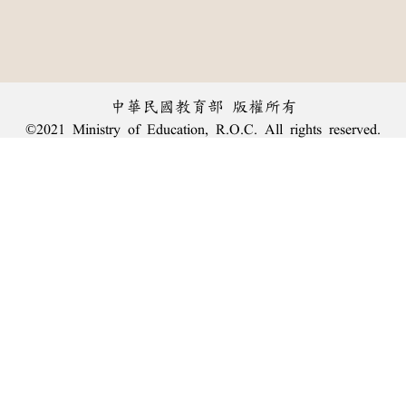
中華民國教育部 版權所有
©2021 Ministry of Education, R.O.C. All rights reserved.
︿
:::
個資法及隱私聲明
|
辭典公眾授權網
|
意見交流
|
網網相連
三峽總院區地址：新北市三峽區三樹路2號、
臺北院區地址：臺北市大安區和平東路一段179號、
回頂端
臺中院區地址：臺中市豐原區師範街67號
電話總機：
(02)7740-7890
、
傳真：(02)7740-7064、
TANet VoIP：9009-7890
線上人數: 2132