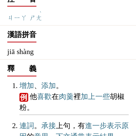
ˋ
ㄐㄧㄚ
ㄕㄤ
漢語拼音
jiā shàng
釋 義
增加
、
添加
。
他
喜歡
在
肉羹
裡
加上
一些
胡椒
例
粉。
連詞
。
承接
上句，有
進一步
表示
原