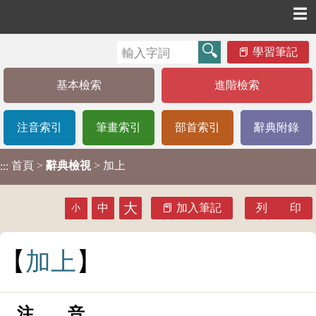
☰
學習筆記
基本檢索
進階檢索
注音索引
筆畫索引
部首索引
辭典附錄
首頁
>
辭典檢視
> 加上
:::
大
中
加入筆記
列 印
小
加
上
注 音