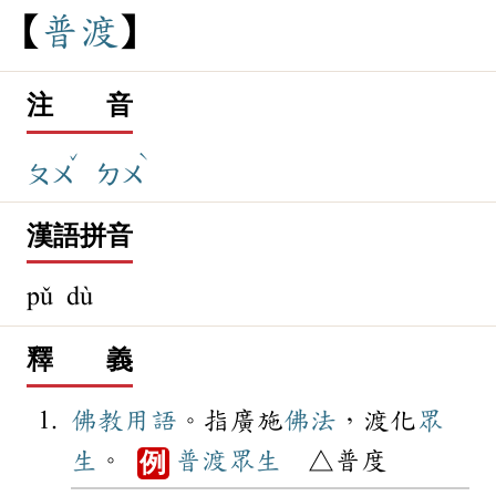
普
渡
注 音
ˇ
ˋ
ㄆㄨ
ㄉㄨ
漢語拼音
pǔ dù
釋 義
佛教
用語
。指廣施
佛法
，渡化
眾
生
。
普渡眾生
△普度
例