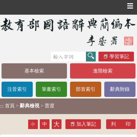
☰
學習筆記
基本檢索
進階檢索
注音索引
筆畫索引
部首索引
辭典附錄
首頁
>
辭典檢視
> 普渡
:::
大
中
加入筆記
列 印
小