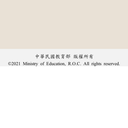
中華民國教育部 版權所有
©2021 Ministry of Education, R.O.C. All rights reserved.
︿
:::
個資法及隱私聲明
|
辭典公眾授權網
|
意見交流
|
網網相連
三峽總院區地址：新北市三峽區三樹路2號、
臺北院區地址：臺北市大安區和平東路一段179號、
回頂端
臺中院區地址：臺中市豐原區師範街67號