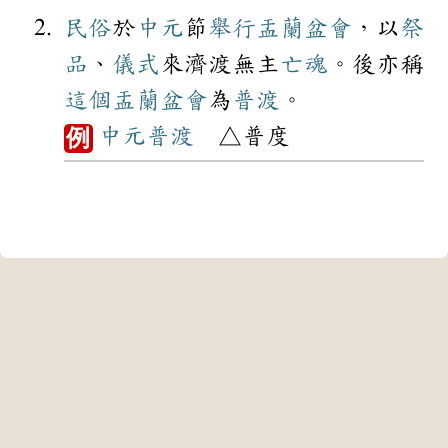
民俗
於
中元
節
舉行
盂蘭盆會
，以
祭
品
、
儀式
來濟渡無主
亡魂
。後亦稱
這個
盂蘭盆會
為
普渡
。
中元
普渡
△普度
例