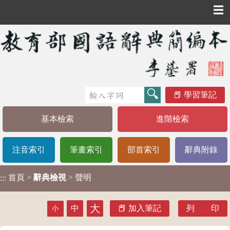
☰
學習筆記
基本檢索
進階檢索
注音索引
筆畫索引
部首索引
辭典附錄
首頁
>
辭典檢視
> 聲明
:::
大
中
加入筆記
列 印
小