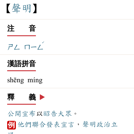
聲
明
注 音
ˊ
ㄕㄥ
ㄇㄧㄥ
漢語拼音
shēng míng
釋 義
▶️
公開
宣布
以
昭告
大眾
。
他們
聯合
發表
宣言
，
聲明
政治
立
例