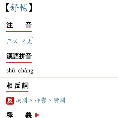
舒
暢
注 音
ˋ
ㄕㄨ
ㄔㄤ
漢語拼音
shū chàng
相 反 詞
煩悶
、
抑鬱
、
鬱悶
反
釋 義
▶️