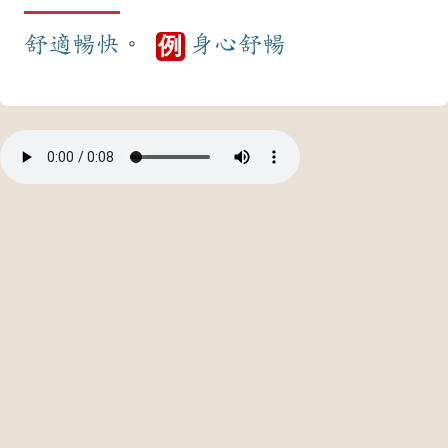
舒適
暢快
。
身心
舒暢
例