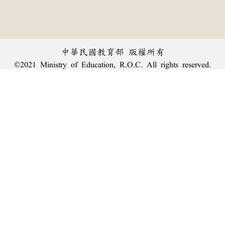
中華民國教育部 版權所有
©2021 Ministry of Education, R.O.C. All rights reserved.
︿
:::
個資法及隱私聲明
|
辭典公眾授權網
|
意見交流
|
網網相連
三峽總院區地址：新北市三峽區三樹路2號、
臺北院區地址：臺北市大安區和平東路一段179號、
回頂端
臺中院區地址：臺中市豐原區師範街67號
電話總機：
(02)7740-7890
、
傳真：(02)7740-7064、
TANet VoIP：9009-7890
線上人數: 1613
累積總人次: 239,947,991