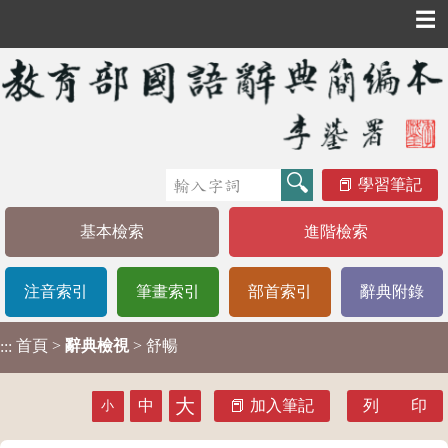
☰
學習筆記
基本檢索
進階檢索
注音索引
筆畫索引
部首索引
辭典附錄
首頁
>
辭典檢視
> 舒暢
:::
大
中
加入筆記
列 印
小