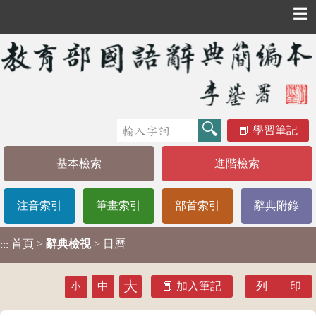
☰
學習筆記
基本檢索
進階檢索
注音索引
筆畫索引
部首索引
辭典附錄
首頁
>
辭典檢視
> 日曆
:::
大
中
加入筆記
列 印
小