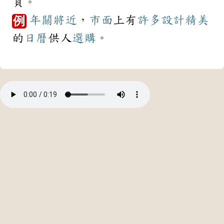
頁。
年關
將近
，
市面
上有
許多
設計
精美
例
的
日曆
供人
選購
。