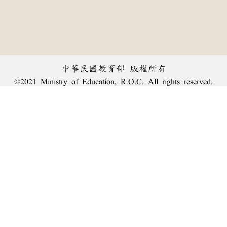
中華民國教育部 版權所有
©2021 Ministry of Education, R.O.C. All rights reserved.
︿
:::
個資法及隱私聲明
|
辭典公眾授權網
|
意見交流
|
網網相連
三峽總院區地址：新北市三峽區三樹路2號、
臺北院區地址：臺北市大安區和平東路一段179號、
回頂端
臺中院區地址：臺中市豐原區師範街67號
電話總機：
(02)7740-7890
、
傳真：(02)7740-7064、
TANet VoIP：9009-7890
線上人數: 2945