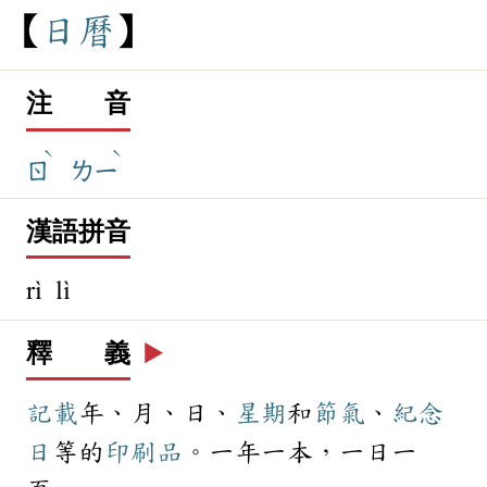
日
曆
注 音
ˋ
ˋ
ㄖ
ㄌㄧ
漢語拼音
rì lì
釋 義
▶️
記載
年、月、日、
星期
和
節氣
、
紀念
日
等的
印刷品
。一年一本，一日一