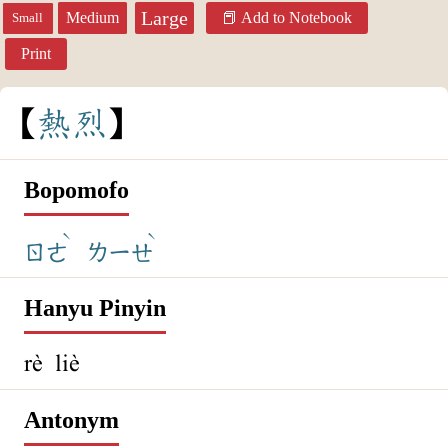
Large
Medium
Add to Notebook
Small
Print
熱
烈
Bopomofo
ˋ
ˋ
ㄖㄜ
ㄌㄧㄝ
Hanyu Pinyin
rè liè
Antonym