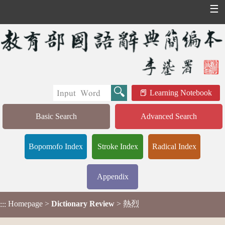
☰
Learning Notebook
Basic Search
Advanced Search
Bopomofo Index
Stroke Index
Radical Index
Appendix
Homepage
>
Dictionary Review
> 熱烈
:::