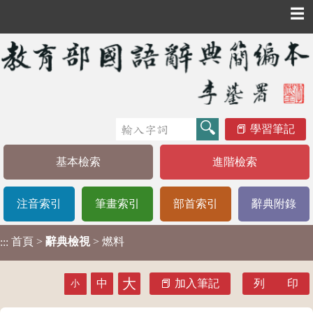
☰
學習筆記
基本檢索
進階檢索
注音索引
筆畫索引
部首索引
辭典附錄
首頁
>
辭典檢視
> 燃料
:::
大
中
加入筆記
列 印
小