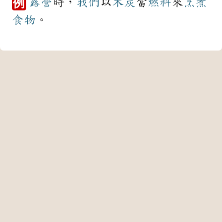
露營
時，
我們
以
木炭
當
燃料
來
烹煮
例
食物
。