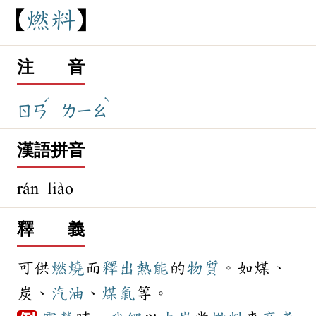
燃
料
注 音
ˊ
ˋ
ㄖㄢ
ㄌㄧㄠ
漢語拼音
rán liào
釋 義
可供
燃燒
而
釋出
熱能
的
物質
。如煤、
炭、
汽油
、
煤氣
等。