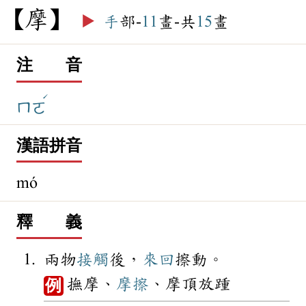
摩
▶️
手
部-
11
畫-共
15
畫
注 音
ˊ
ㄇㄛ
漢語拼音
mó
釋 義
兩物
接觸
後，
來回
擦動。
撫摩、
摩擦
、摩頂放踵
例