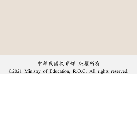
中華民國教育部 版權所有
©2021 Ministry of Education, R.O.C. All rights reserved.
︿
:::
個資法及隱私聲明
|
辭典公眾授權網
|
意見交流
|
網網相連
三峽總院區地址：新北市三峽區三樹路2號、
臺北院區地址：臺北市大安區和平東路一段179號、
回頂端
臺中院區地址：臺中市豐原區師範街67號