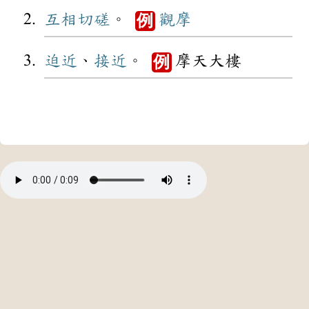
互相
切磋
。
觀摩
例
迫近
、
接近
。
摩天大樓
例