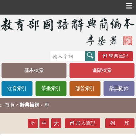
☰
學習筆記
基本檢索
進階檢索
注音索引
筆畫索引
部首索引
辭典附錄
首頁
>
辭典檢視
> 摩
:::
大
中
加入筆記
列 印
小