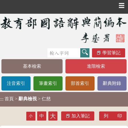
☰
學習筆記
基本檢索
進階檢索
注音索引
筆畫索引
部首索引
辭典附錄
首頁
>
辭典檢視
> 仁慈
:::
大
中
加入筆記
列 印
小