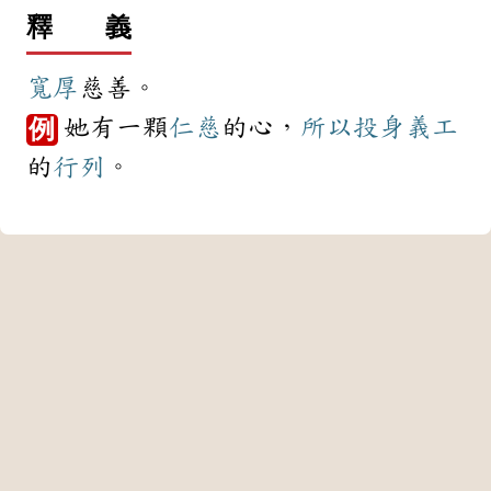
釋 義
寬厚
慈善。
她有一顆
仁慈
的心，
所以
投身
義工
例
的
行列
。