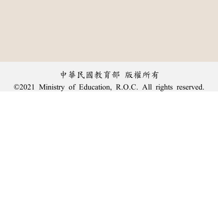
中華民國教育部 版權所有
©2021 Ministry of Education, R.O.C. All rights reserved.
︿
:::
個資法及隱私聲明
|
辭典公眾授權網
|
意見交流
|
網網相連
三峽總院區地址：新北市三峽區三樹路2號、
臺北院區地址：臺北市大安區和平東路一段179號、
回頂端
臺中院區地址：臺中市豐原區師範街67號
電話總機：
(02)7740-7890
、
傳真：(02)7740-7064、
TANet VoIP：9009-7890