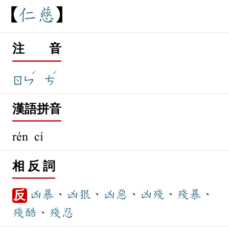
仁
慈
注 音
ˊ
ˊ
ㄖㄣ
ㄘ
漢語拼音
rén cí
相 反 詞
凶暴
、
凶狠
、
凶惡
、
凶殘
、
殘暴
、
反
殘酷
、
殘忍