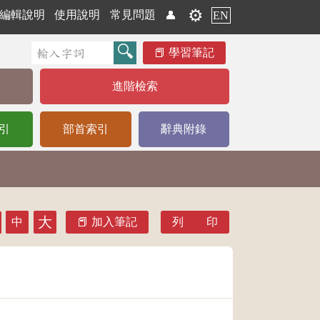
⚙️
編輯說明
使用說明
常見問題
👤
EN
學習筆記
進階檢索
引
部首索引
辭典附錄
大
中
加入筆記
列 印