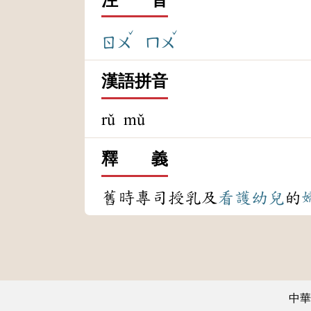
ˇ
ˇ
ㄖㄨ
ㄇㄨ
漢語拼音
rǔ mǔ
釋 義
舊時專司授乳及
看護
幼兒
的
中華