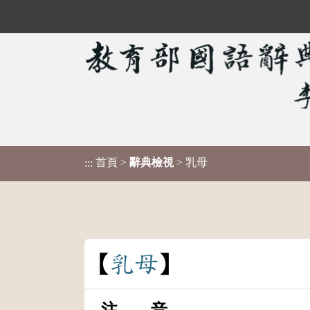
首頁
>
辭典檢視
> 乳母
:::
乳
母
注 音