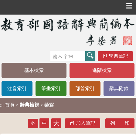
☰
學習筆記
基本檢索
進階檢索
注音索引
筆畫索引
部首索引
辭典附錄
首頁
>
辭典檢視
> 榮耀
:::
大
中
加入筆記
列 印
小