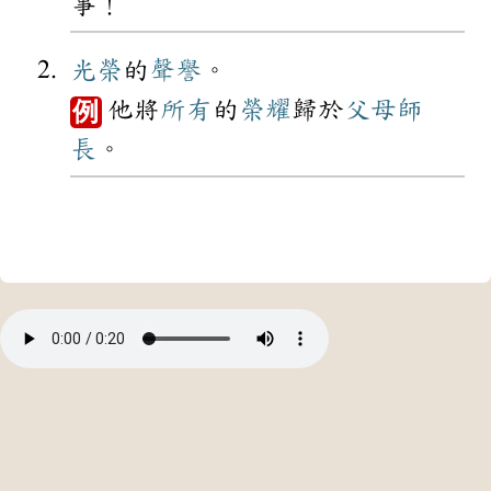
事！
光榮
的
聲譽
。
他將
所有
的
榮耀
歸於
父母
師
例
長
。