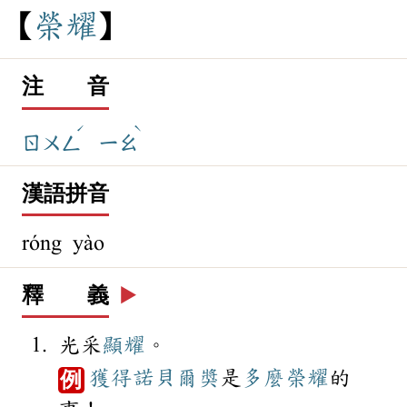
榮
耀
注 音
ˊ
ˋ
ㄖㄨㄥ
ㄧㄠ
漢語拼音
róng yào
釋 義
▶️
光采
顯耀
。
獲得
諾貝爾獎
是
多麼
榮耀
的
例