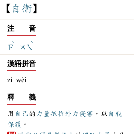
自
衛
注 音
ˋ
ˋ
ㄗ
ㄨㄟ
漢語拼音
zì wèi
釋 義
用
自己
的
力量
抵抗
外力
侵害
，以
自我
保護
。