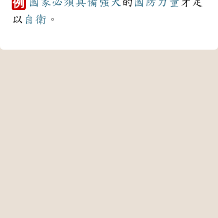
國家
必須
具備
強大
的
國防
力量
才足
例
以
自衛
。