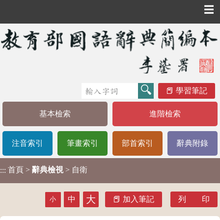
☰
學習筆記
基本檢索
進階檢索
注音索引
筆畫索引
部首索引
辭典附錄
首頁
>
辭典檢視
> 自衛
:::
大
中
加入筆記
列 印
小