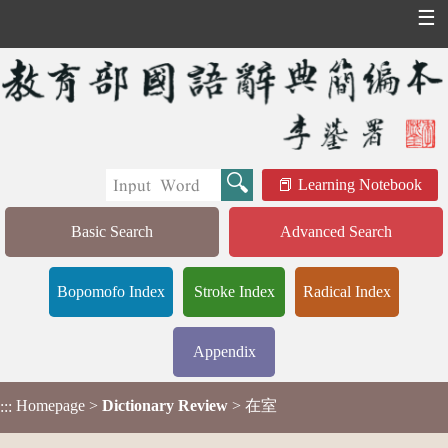
☰
Learning Notebook
Basic Search
Advanced Search
Bopomofo Index
Stroke Index
Radical Index
Appendix
Homepage
>
Dictionary Review
> 在室
:::