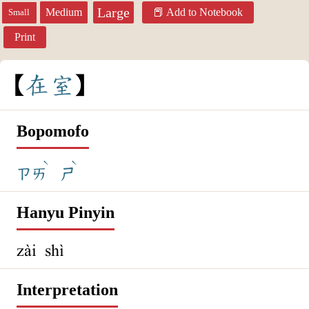
Large
Medium
Add to Notebook
Small
Print
在
室
Bopomofo
ˋ
ˋ
ㄗㄞ
ㄕ
Hanyu Pinyin
zài shì
Interpretation