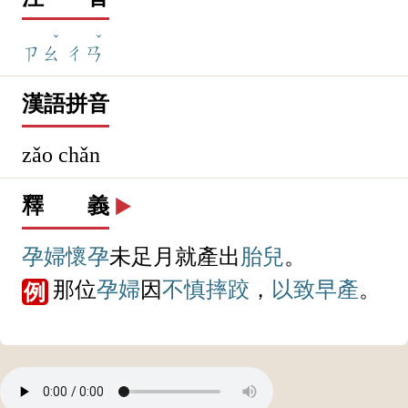
ˇ
ˇ
ㄗㄠ
ㄔㄢ
漢語拼音
zǎo chǎn
釋 義
▶️
孕婦
懷孕
未足月就產出
胎兒
。
那位
孕婦
因
不慎
摔跤
，
以致
早產
。
例