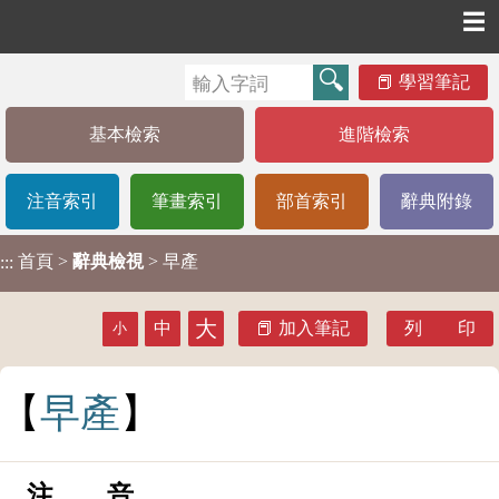
☰
學習筆記
基本檢索
進階檢索
注音索引
筆畫索引
部首索引
辭典附錄
首頁
>
辭典檢視
> 早產
:::
大
中
加入筆記
列 印
小
早
產
注 音