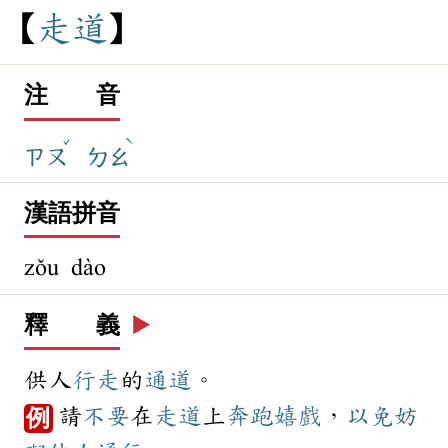
走
道
注 音
ˇ
ˋ
ㄗㄡ
ㄉㄠ
漢語拼音
zǒu dào
釋 義
▶️
供人
行走
的
通道
。
請
不要
在
走道
上
奔跑
嬉戲
，
以免
妨
例