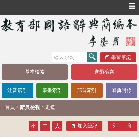
☰
學習筆記
基本檢索
進階檢索
注音索引
筆畫索引
部首索引
辭典附錄
首頁
>
辭典檢視
> 走道
:::
大
中
加入筆記
列 印
小