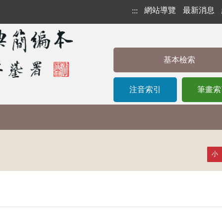
網站導覽
最新消息
:::
基本檢索
注音索引
筆畫索
小