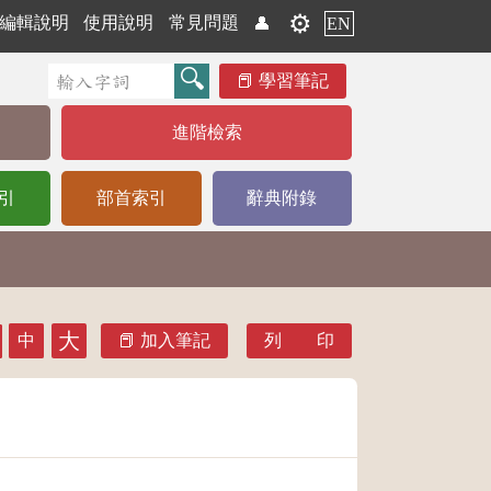
⚙️
編輯說明
使用說明
常見問題
👤
EN
學習筆記
進階檢索
引
部首索引
辭典附錄
大
中
加入筆記
列 印