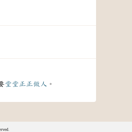
要
堂堂正正
做人
。
erved.