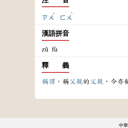
ˇ
ˋ
ㄗㄨ
ㄈㄨ
漢語拼音
zǔ fù
釋 義
稱謂
。稱
父親
的
父親
，今亦
中華