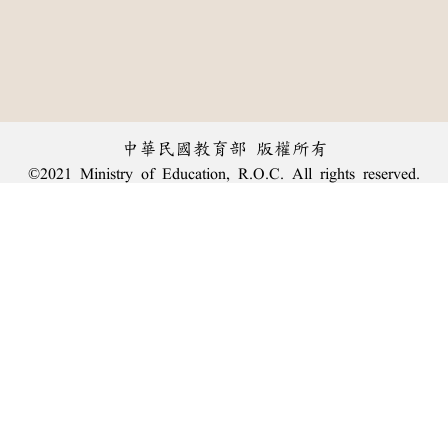
中華民國教育部 版權所有
©2021 Ministry of Education, R.O.C. All rights reserved.
︿
:::
個資法及隱私聲明
|
辭典公眾授權網
|
意見交流
|
網網相連
三峽總院區地址：新北市三峽區三樹路2號、
臺北院區地址：臺北市大安區和平東路一段179號、
回頂端
臺中院區地址：臺中市豐原區師範街67號
電話總機：
(02)7740-7890
、
傳真：(02)7740-7064、
TANet VoIP：9009-7890