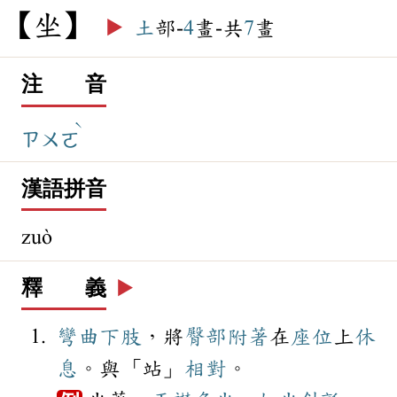
坐
▶️
土
部-
4
畫-共
7
畫
注 音
ˋ
ㄗㄨㄛ
漢語拼音
zuò
釋 義
▶️
彎曲
下肢
，將
臀部
附著
在
座位
上
休
息
。與「站」
相對
。