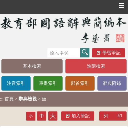
☰
學習筆記
基本檢索
進階檢索
注音索引
筆畫索引
部首索引
辭典附錄
首頁
>
辭典檢視
> 坐
:::
大
中
加入筆記
列 印
小