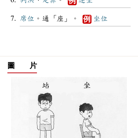
判決
、
定罪
。
連坐
例
席位
。通「座」。
坐位
例
圖 片