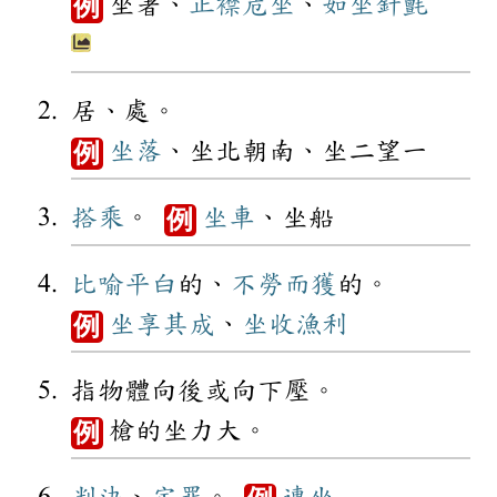
坐著、
正襟危坐
、
如坐針氈
例
居、處。
坐落
、坐北朝南、坐二望一
例
搭乘
。
坐車
、坐船
例
比喻
平白
的、
不勞而獲
的。
坐享其成
、
坐收漁利
例
指物體向後或向下壓。
槍的坐力大。
例