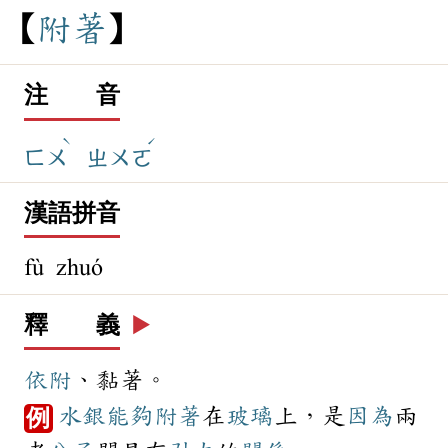
附
著
注 音
ˋ
ˊ
ㄈㄨ
ㄓㄨㄛ
漢語拼音
fù zhuó
釋 義
▶️
依附
、黏著。
水銀
能夠
附著
在
玻璃
上，是
因為
兩
例