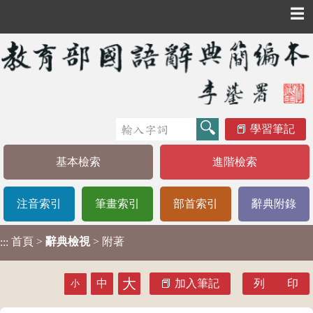
☰
學習筆記
基本檢索
進階檢索
注音索引
筆畫索引
部首索引
辭典附錄
首頁
>
辭典檢視
> 附著
:::
大
中
加入筆記
列 印
小