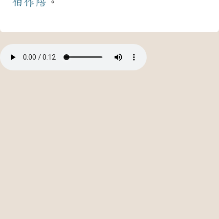
伯
作陪
。