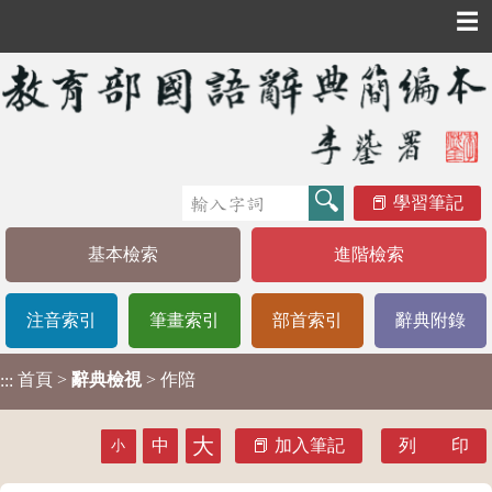
☰
學習筆記
基本檢索
進階檢索
注音索引
筆畫索引
部首索引
辭典附錄
首頁
>
辭典檢視
> 作陪
:::
大
中
加入筆記
列 印
小