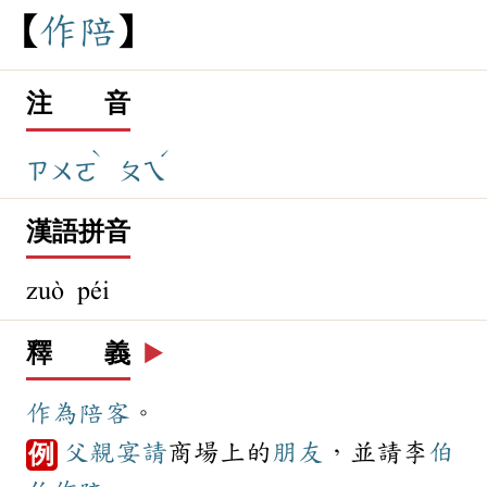
作
陪
注 音
ˋ
ˊ
ㄗㄨㄛ
ㄆㄟ
漢語拼音
zuò péi
釋 義
▶️
作為
陪客
。
父親
宴請
商場上的
朋友
，並請李
伯
例