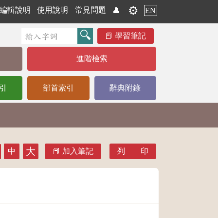
⚙️
編輯說明
使用說明
常見問題
👤
EN
學習筆記
進階檢索
引
部首索引
辭典附錄
大
中
加入筆記
列 印