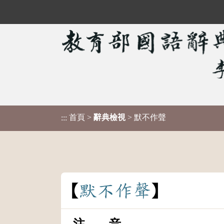
首頁
>
辭典檢視
> 默不作聲
:::
默
不
作
聲
注 音