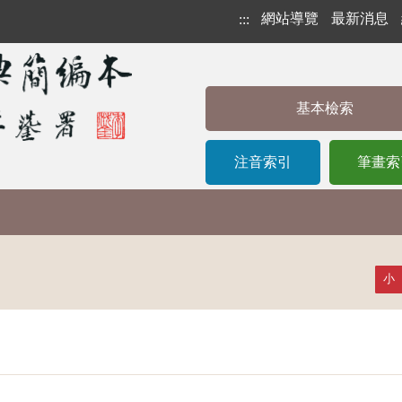
網站導覽
最新消息
:::
基本檢索
注音索引
筆畫索
小