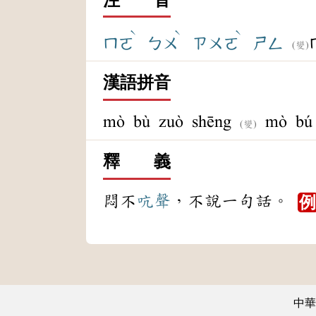
ˋ
ˋ
ˋ
ㄇㄛ
ㄅㄨ
ㄗㄨㄛ
ㄕㄥ
(變)
漢語拼音
mò bù zuò shēng
mò bú 
(變)
釋 義
悶不
吭聲
，不說一句話。
中華