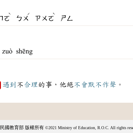
ˋ
ˊ
ˋ
ㄇㄛ
ㄅㄨ
ㄗㄨㄛ
ㄕㄥ
zuò shēng
遇到
不
合理
的事，他絕
不會
默不作聲
。
例
民國教育部 版權所有
©2021 Ministry of Education, R.O.C. All rights res