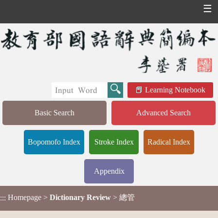
☰
Learning Notebook
Basic Search
Advanced Search
Bopomofo Index
Stroke Index
Radical Index
Appendix
Homepage
>
Dictionary Review
> 總管
:::