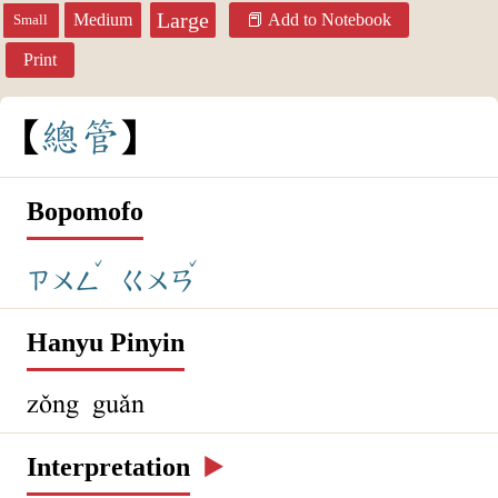
Large
Medium
Add to Notebook
Small
Print
總
管
Bopomofo
ˇ
ˇ
ㄗㄨㄥ
ㄍㄨㄢ
Hanyu Pinyin
zǒng guǎn
Interpretation
▶️