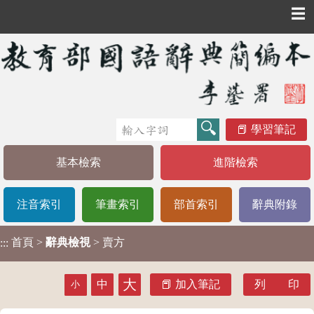
☰
學習筆記
基本檢索
進階檢索
注音索引
筆畫索引
部首索引
辭典附錄
首頁
>
辭典檢視
> 賣方
:::
大
中
加入筆記
列 印
小