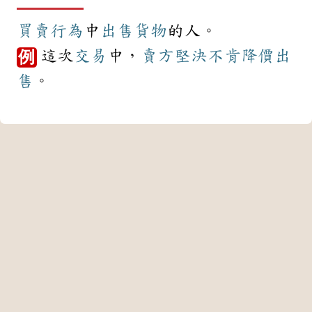
買賣
行為
中
出售
貨物
的人。
這次
交易
中，
賣方
堅決
不肯
降價
出
例
售
。