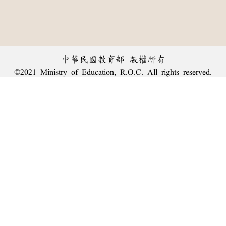
中華民國教育部 版權所有
©2021 Ministry of Education, R.O.C. All rights reserved.
︿
:::
個資法及隱私聲明
|
辭典公眾授權網
|
意見交流
|
網網相連
三峽總院區地址：新北市三峽區三樹路2號、
臺北院區地址：臺北市大安區和平東路一段179號、
回頂端
臺中院區地址：臺中市豐原區師範街67號
電話總機：
(02)7740-7890
、
傳真：(02)7740-7064、
TANet VoIP：9009-7890
線上人數: 2083