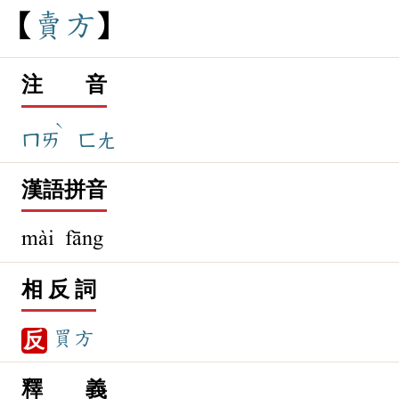
賣
方
注 音
ˋ
ㄇㄞ
ㄈㄤ
漢語拼音
mài fāng
相 反 詞
買方
反
釋 義