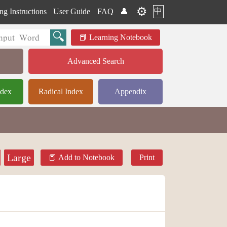
⚙️
中
ng Instructions
User Guide
FAQ
👤
Learning Notebook
Advanced Search
ndex
Radical Index
Appendix
Large
Add to Notebook
Print