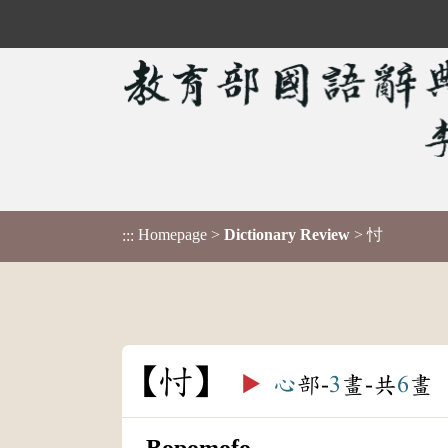
Homepage
>
Dictionary Review
> 忖
:::
忖
▶️
心
部-
3
畫-共
6
畫
Bopomofo