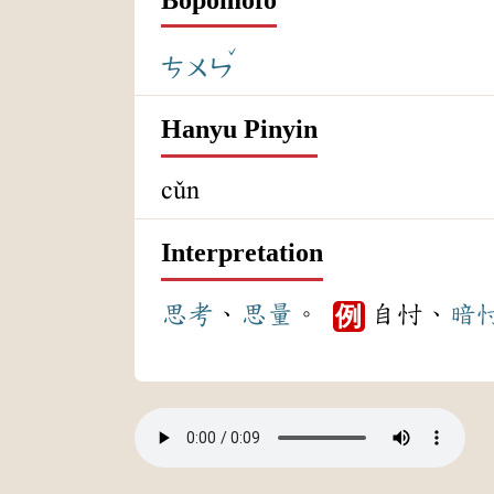
ˇ
ㄘㄨㄣ
Hanyu Pinyin
cǔn
Interpretation
思考
、
思量
。
自忖、
暗
例