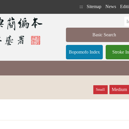
:::
Sitemap
News
Editi
Basic Search
Bopomofo Index
Stroke I
Medium
Small