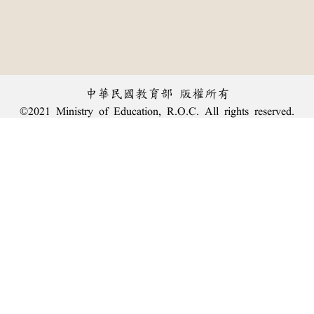
中華民國教育部 版權所有
©2021 Ministry of Education, R.O.C. All rights reserved.
︿
:::
個資法及隱私聲明
|
辭典公眾授權網
|
意見交流
|
網網相連
三峽總院區地址：新北市三峽區三樹路2號、
臺北院區地址：臺北市大安區和平東路一段179號、
回頂端
臺中院區地址：臺中市豐原區師範街67號
電話總機：
(02)7740-7890
、
傳真：(02)7740-7064、
TANet VoIP：9009-7890
線上人數: 2009