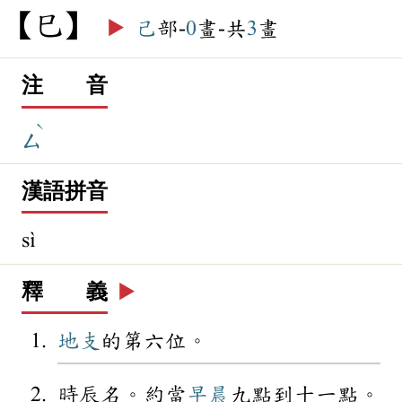
巳
▶️
己
部-
0
畫-共
3
畫
注 音
ˋ
ㄙ
漢語拼音
sì
釋 義
▶️
地支
的第六位。
時辰名。約當
早晨
九點到十一點。