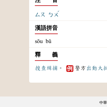
ˇ
ㄙㄡ
ㄅㄨ
漢語拼音
sōu bǔ
釋 義
搜查
緝捕
。
警方
出動
大
例
中華