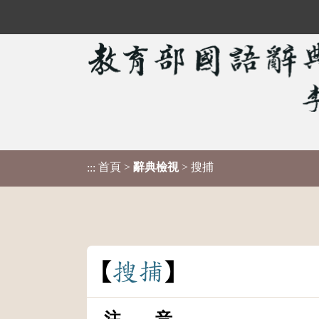
首頁
>
辭典檢視
> 搜捕
:::
搜
捕
注 音