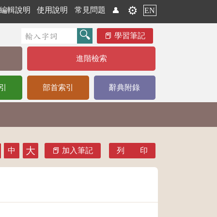
⚙️
編輯說明
使用說明
常見問題
👤
EN
學習筆記
進階檢索
引
部首索引
辭典附錄
大
中
加入筆記
列 印