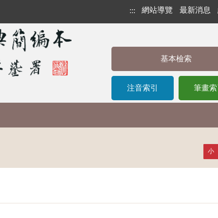
網站導覽
最新消息
:::
基本檢索
注音索引
筆畫索
小