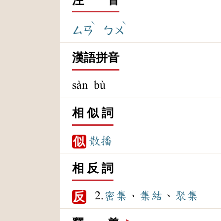
ˋ
ˋ
ㄙㄢ
ㄅㄨ
漢語拼音
sàn bù
相 似 詞
散播
似
相 反 詞
2.
密集
、
集結
、
聚集
反