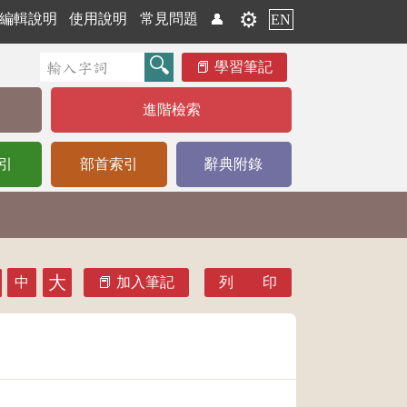
⚙️
編輯說明
使用說明
常見問題
👤
EN
學習筆記
進階檢索
引
部首索引
辭典附錄
大
中
加入筆記
列 印