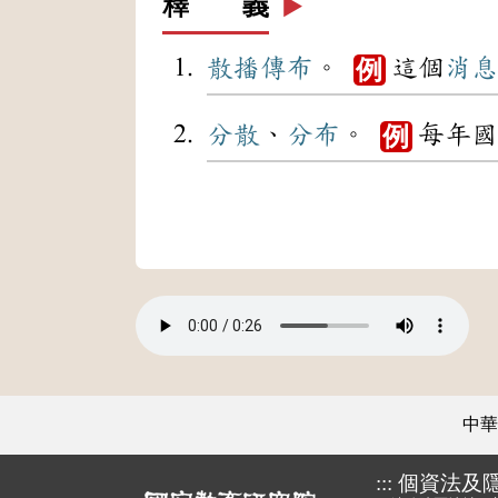
釋 義
▶️
散播
傳布
。
這個
消息
例
分散
、
分布
。
每年國
例
中華
:::
個資法及