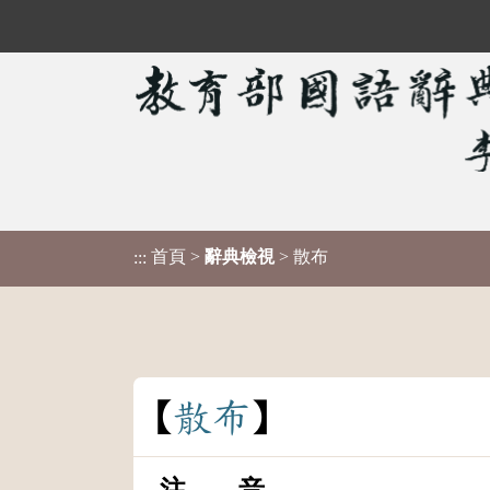
首頁
>
辭典檢視
> 散布
:::
散
布
注 音