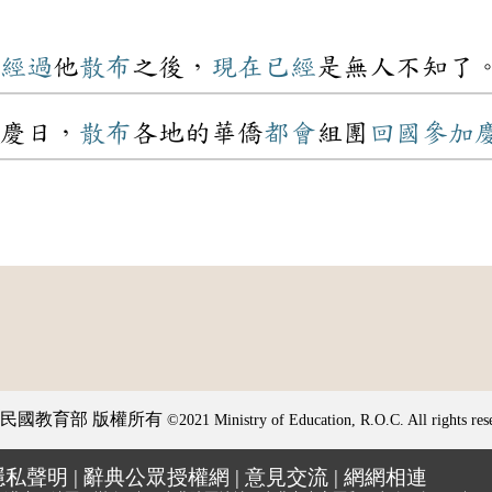
經過
他
散布
之後，
現在
已經
是無人不知了
慶日，
散布
各地的華僑
都會
組團
回國
參加
民國教育部 版權所有
©2021 Ministry of Education, R.O.C. All rights res
隱私聲明
|
辭典公眾授權網
|
意見交流
|
網網相連