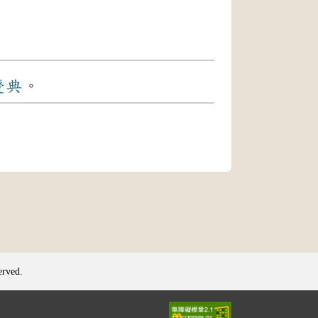
。
慶典
。
erved.