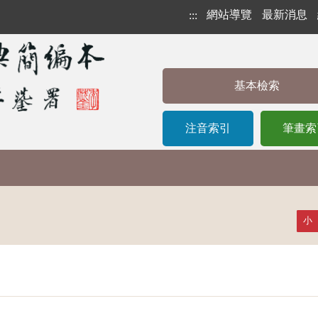
網站導覽
最新消息
:::
基本檢索
注音索引
筆畫索
小