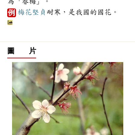
為「春梅」。
梅花
堅貞
耐寒，是我國的國花。
例
圖 片