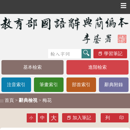
☰
學習筆記
基本檢索
進階檢索
注音索引
筆畫索引
部首索引
辭典附錄
首頁
>
辭典檢視
> 梅花
:::
大
中
加入筆記
列 印
小