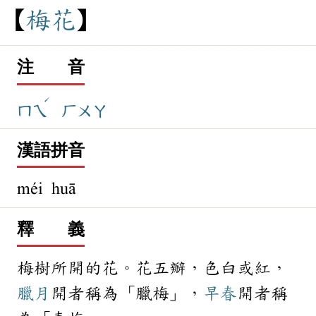
梅
花
注 音
ˊ
ㄇㄟ
ㄏㄨㄚ
漢語拼音
méi huā
釋 義
梅樹所開的花。花五瓣，色白或紅，
臘月
開者稱為「臘梅」，
早春
開者稱