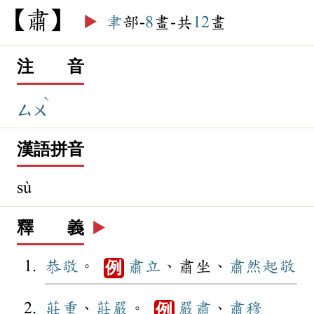
肅
▶️
聿
部-
8
畫-共
12
畫
注 音
ˋ
ㄙㄨ
漢語拼音
sù
釋 義
▶️
恭敬
。
肅立
、肅坐、
肅然起敬
例
莊重
、
莊嚴
。
嚴肅
、
肅穆
例