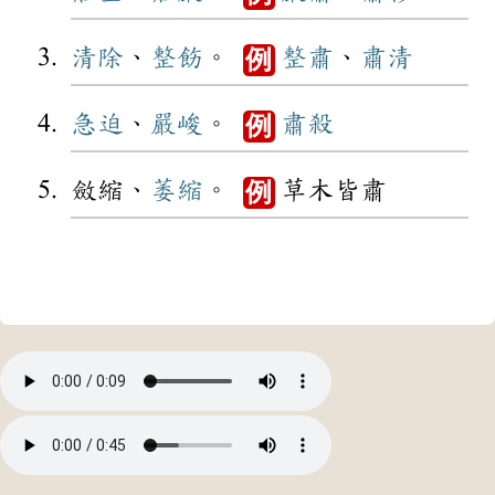
清除
、
整飭
。
整肅
、
肅清
例
急迫
、
嚴峻
。
肅殺
例
斂縮、
萎縮
。
草木皆肅
例