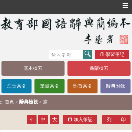
☰
學習筆記
基本檢索
進階檢索
注音索引
筆畫索引
部首索引
辭典附錄
首頁
>
辭典檢視
> 肅
:::
大
中
加入筆記
列 印
小