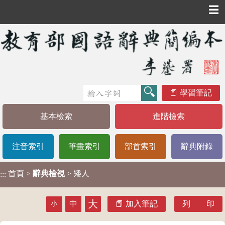
☰
學習筆記
基本檢索
進階檢索
注音索引
筆畫索引
部首索引
辭典附錄
首頁
>
辭典檢視
> 矮人
:::
大
中
加入筆記
列 印
小