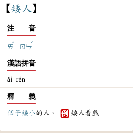
矮
人
注 音
ˇ
ˊ
ㄞ
ㄖㄣ
漢語拼音
ǎi rén
釋 義
個子
矮小
的人。
矮人看戲
例