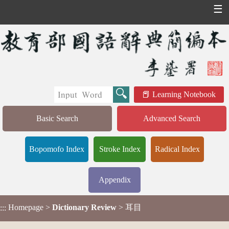
☰
Learning Notebook
Basic Search
Advanced Search
Bopomofo Index
Stroke Index
Radical Index
Appendix
Homepage
>
Dictionary Review
> 耳目
:::