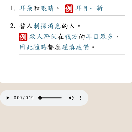
耳朵
和
眼睛
。
耳目一新
例
替人
刺探
消息
的人。
敵人
潛伏
在
我方
的
耳目
眾多
，
例
因此
隨時
都應
謹慎
戒備
。