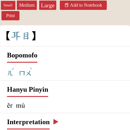
Large
Medium
Add to Notebook
Small
Print
耳
目
Bopomofo
ˇ
ˋ
ㄦ
ㄇㄨ
Hanyu Pinyin
ěr mù
Interpretation
▶️