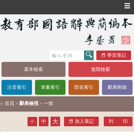
☰
學習筆記
基本檢索
進階檢索
注音索引
筆畫索引
部首索引
辭典附錄
首頁
>
辭典檢視
> 一致
:::
大
中
加入筆記
列 印
小