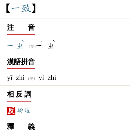
一
致
注 音
ˋ
ˊ
ˋ
ㄧ
ㄓ
ㄧ
ㄓ
(變)
漢語拼音
yī zhì
yí zhì
(變)
相 反 詞
紛歧
反
釋 義