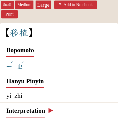
Large
Medium
Add to Notebook
Small
Print
移
植
Bopomofo
ˊ
ˊ
ㄧ
ㄓ
Hanyu Pinyin
yí zhí
Interpretation
▶️