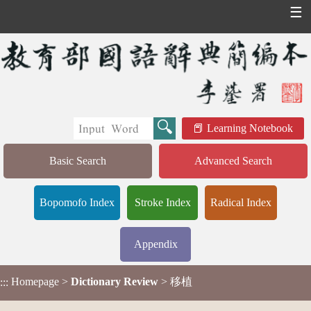
☰
Learning Notebook
Basic Search
Advanced Search
Bopomofo Index
Stroke Index
Radical Index
Appendix
Homepage
>
Dictionary Review
> 移植
:::