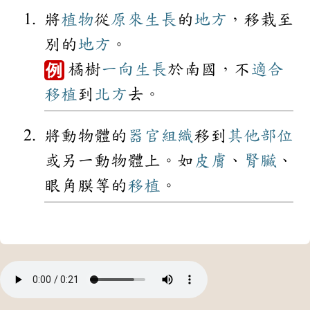
將
植物
從
原來
生長
的
地方
，移栽至
別的
地方
。
橘樹
一向
生長
於南國，不
適合
例
移植
到
北方
去。
將動物體的
器官
組織
移到
其他
部位
或另一動物體上。如
皮膚
、
腎臟
、
眼角膜等的
移植
。