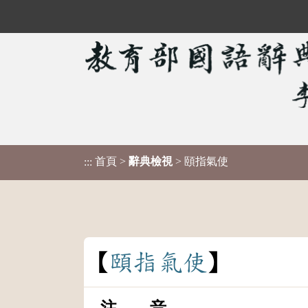
首頁
>
辭典檢視
> 頤指氣使
:::
頤
指
氣
使
注 音