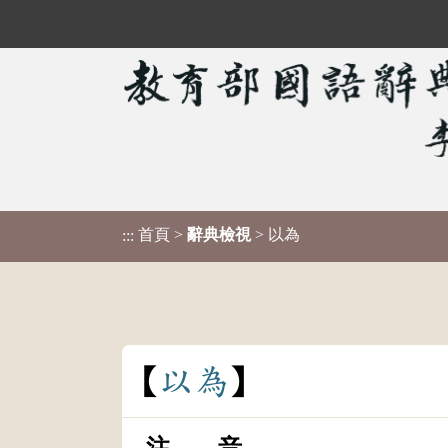
首頁
>
辭典檢視
> 以為
:::
以
為
注 音