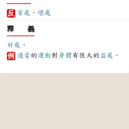
害處
、
壞處
反
釋 義
好處
。
適當
的
運動
對
身體
有很大的
益處
。
例