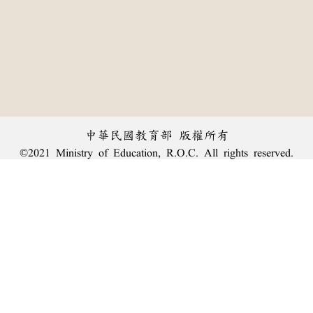
中華民國教育部 版權所有
©2021 Ministry of Education, R.O.C. All rights reserved.
︿
:::
個資法及隱私聲明
|
辭典公眾授權網
|
意見交流
|
網網相連
三峽總院區地址：新北市三峽區三樹路2號、
臺北院區地址：臺北市大安區和平東路一段179號、
回頂端
臺中院區地址：臺中市豐原區師範街67號
電話總機：
(02)7740-7890
、
傳真：(02)7740-7064、