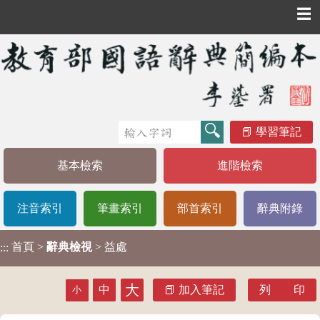
☰
學習筆記
基本檢索
進階檢索
注音索引
筆畫索引
部首索引
辭典附錄
首頁
>
辭典檢視
> 益處
:::
大
中
加入筆記
列 印
小