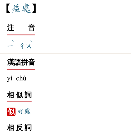
益
處
注 音
ˋ
ˋ
ㄧ
ㄔㄨ
漢語拼音
yì chù
相 似 詞
好處
似
相 反 詞