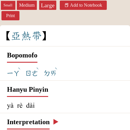
Large
Medium
Add to Notebook
Small
Print
亞
熱
帶
Bopomofo
ˋ
ˋ
ˋ
ㄧㄚ
ㄖㄜ
ㄉㄞ
Hanyu Pinyin
yà rè dài
Interpretation
▶️