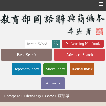
☰
Learning Notebook
Basic Search
Advanced Search
Bopomofo Index
Stroke Index
Radical Index
Appendix
Homepage
>
Dictionary Review
> 亞熱帶
:::