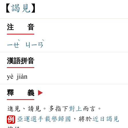
謁
見
注 音
ˋ
ˋ
ㄧㄝ
ㄐㄧㄢ
漢語拼音
yè jiàn
釋 義
▶️
進見、請見。多指下
對上
而言。
亞運
選手
載譽
歸國
，將於
近日
謁見
例