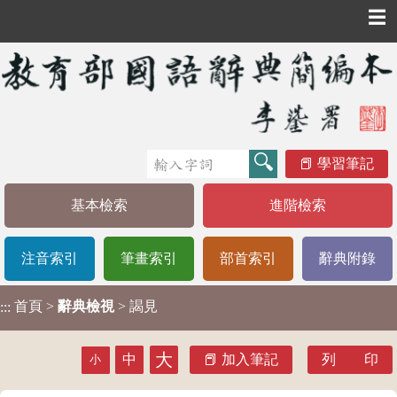
☰
學習筆記
基本檢索
進階檢索
注音索引
筆畫索引
部首索引
辭典附錄
首頁
>
辭典檢視
> 謁見
:::
大
中
加入筆記
列 印
小