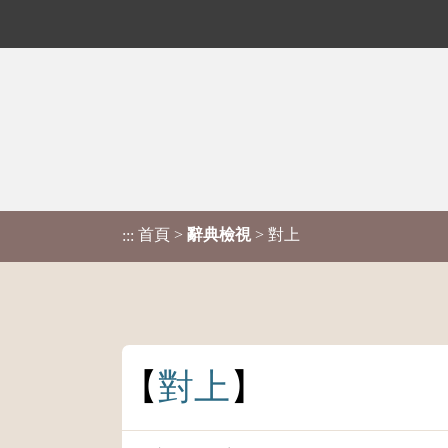
首頁
>
辭典檢視
> 對上
:::
對
上