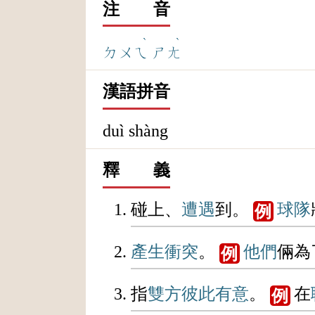
注 音
ˋ
ˋ
ㄉㄨㄟ
ㄕㄤ
漢語拼音
duì shàng
釋 義
碰上、
遭遇
到。
球隊
例
產生
衝突
。
他們
倆為
例
指
雙方
彼此
有意
。
在
例