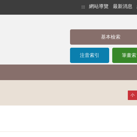
網站導覽
最新消息
:::
基本檢索
注音索引
筆畫索
小