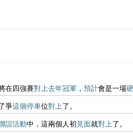
將在四強賽
對上
去年
冠軍
，
預計
會是一場
了爭
這個
停車
位
對上
了。
聯誼
活動
中，這兩個人初
見面
就
對上
了。