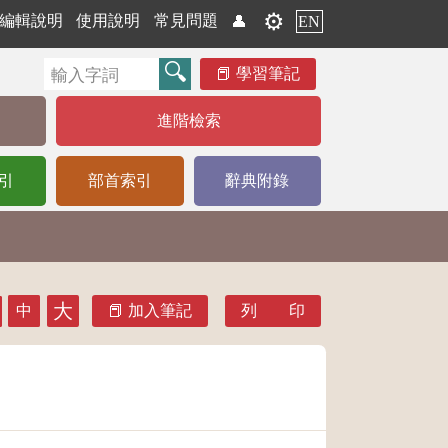
⚙️
編輯說明
使用說明
常見問題
👤
EN
學習筆記
進階檢索
引
部首索引
辭典附錄
大
中
加入筆記
列 印