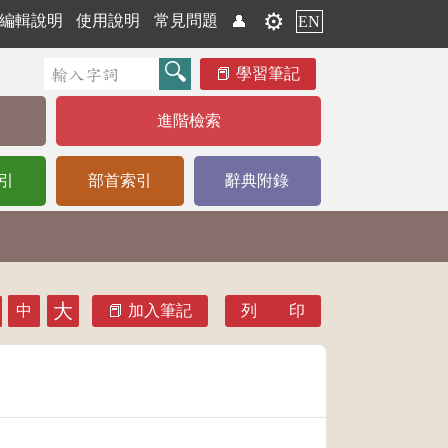
⚙️
編輯說明
使用說明
常見問題
👤
EN
學習筆記
進階檢索
引
部首索引
辭典附錄
大
中
加入筆記
列 印