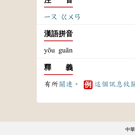
ㄧㄡ
ㄍㄨㄢ
漢語拼音
yōu guān
釋 義
有所
關連
。
這個
訊息
攸
例
中華