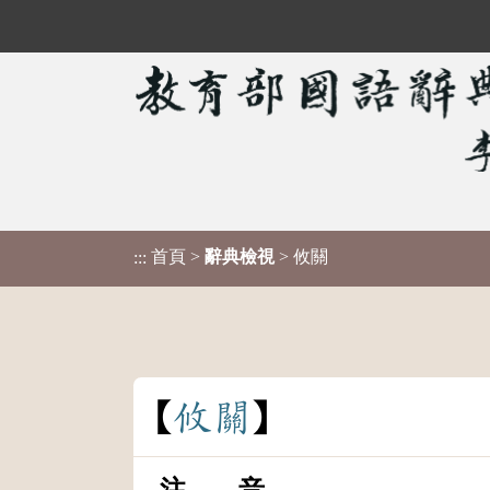
首頁
>
辭典檢視
> 攸關
:::
攸
關
注 音