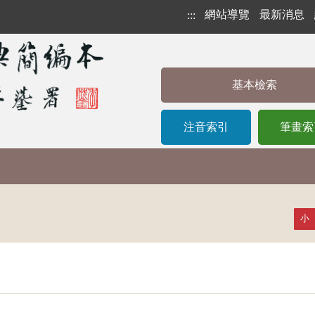
網站導覽
最新消息
:::
基本檢索
注音索引
筆畫索
小