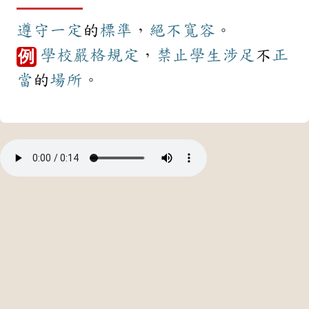
遵守
一定
的
標準
，
絕不
寬容
。
學校
嚴格
規定
，
禁止
學生
涉足
不
正
例
當
的
場所
。