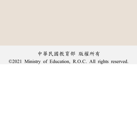
中華民國教育部 版權所有
©2021 Ministry of Education, R.O.C. All rights reserved.
︿
:::
個資法及隱私聲明
|
辭典公眾授權網
|
意見交流
|
網網相連
三峽總院區地址：新北市三峽區三樹路2號、
臺北院區地址：臺北市大安區和平東路一段179號、
回頂端
臺中院區地址：臺中市豐原區師範街67號
電話總機：
(02)7740-7890
、
傳真：(02)7740-7064、