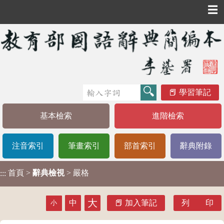
☰
學習筆記
基本檢索
進階檢索
注音索引
筆畫索引
部首索引
辭典附錄
首頁
>
辭典檢視
> 嚴格
:::
大
中
加入筆記
列 印
小