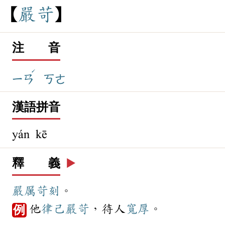
嚴
苛
注 音
ˊ
ㄧㄢ
ㄎㄜ
漢語拼音
yán kē
釋 義
▶️
嚴厲
苛刻
。
他
律己
嚴苛
，待人
寬厚
。
例