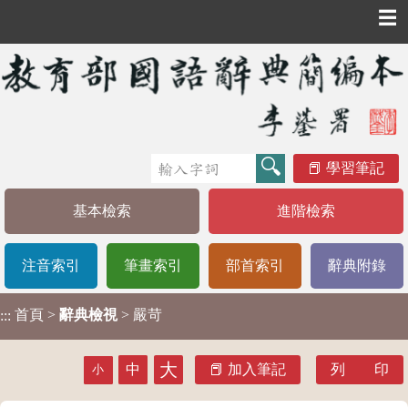
☰
學習筆記
基本檢索
進階檢索
注音索引
筆畫索引
部首索引
辭典附錄
首頁
>
辭典檢視
> 嚴苛
:::
大
中
加入筆記
列 印
小