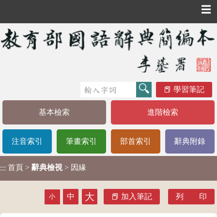
☰
學習筆記
基本檢索
進階檢索
注音索引
筆畫索引
部首索引
辭典附錄
首頁
>
辭典檢視
> 因緣
:::
大
中
加入筆記
列 印
小