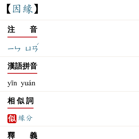
因
緣
注 音
ˊ
ㄧㄣ
ㄩㄢ
漢語拼音
yīn yuán
相 似 詞
緣分
似
釋 義