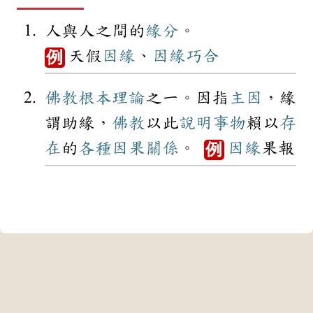
人與人之間的
緣分
。
天假
因緣
、
因緣
巧合
例
佛教
根本
理論
之一。因指
主因
，緣
謂助緣，
佛教
以此
說明
事物
賴以
存
在
的
各種
因果
關係
。
因緣
果報
例