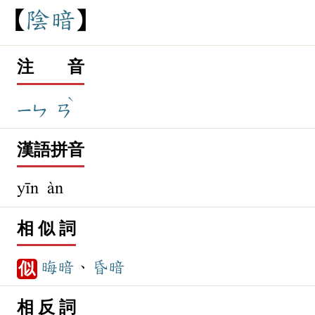
陰
暗
注 音
ˋ
ㄧㄣ
ㄢ
漢語拼音
yīn àn
相 似 詞
晦暗
、
昏暗
似
相 反 詞