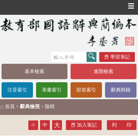
☰
學習筆記
基本檢索
進階檢索
注音索引
筆畫索引
部首索引
辭典附錄
首頁
>
辭典檢視
> 陰暗
:::
大
中
加入筆記
列 印
小