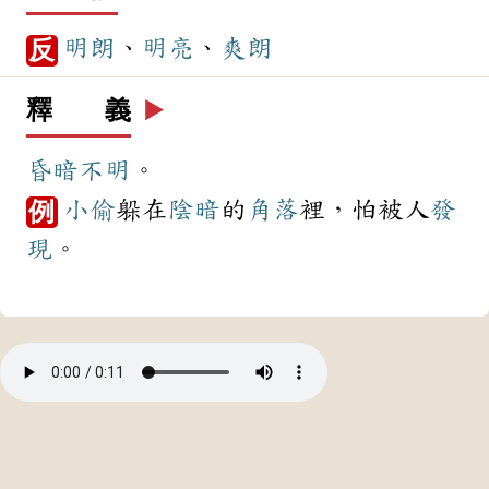
明朗
、
明亮
、
爽朗
反
釋 義
▶️
昏暗
不明
。
小偷
躲在
陰暗
的
角落
裡，怕被人
發
例
現
。