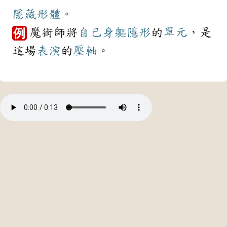
隱藏
形體
。
魔術師將
自己
身軀
隱形
的
單元
，是
例
這場
表演
的
壓軸
。