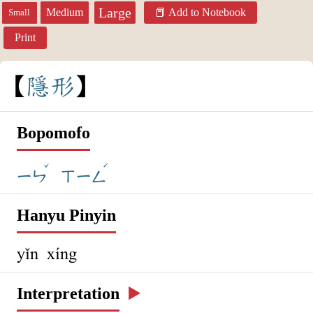
Large
Medium
Add to Notebook
Small
Print
隱
形
Bopomofo
ˇ
ˊ
ㄧㄣ
ㄒㄧㄥ
Hanyu Pinyin
yǐn xíng
Interpretation
▶️