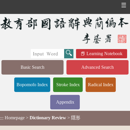
☰
Learning Notebook
Basic Search
Advanced Search
Bopomofo Index
Stroke Index
Radical Index
Appendix
Homepage
>
Dictionary Review
> 隱形
:::